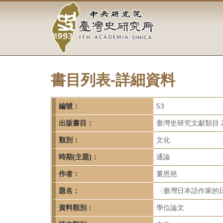
中
跳
到
央
主
要
研
內
容
究
區
塊
書目列表-詳細資料
院-
臺
編號：
53
灣
出版書目：
臺灣史研究文獻類目 2
類別：
文化
史
時期(主題)：
通論
研
作者：
董恩慈
究
題名：
〈臺灣日本語作家的
所-
資料類別：
學位論文