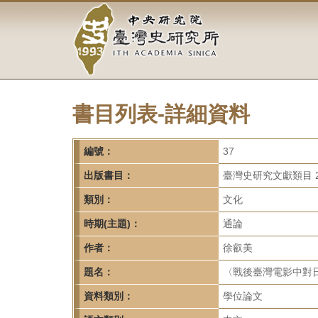
中
跳
到
央
主
要
研
內
容
究
區
塊
書目列表-詳細資料
院-
臺
編號：
37
灣
出版書目：
臺灣史研究文獻類目 2
類別：
文化
史
時期(主題)：
通論
研
作者：
徐叡美
究
題名：
〈戰後臺灣電影中對日
所-
資料類別：
學位論文