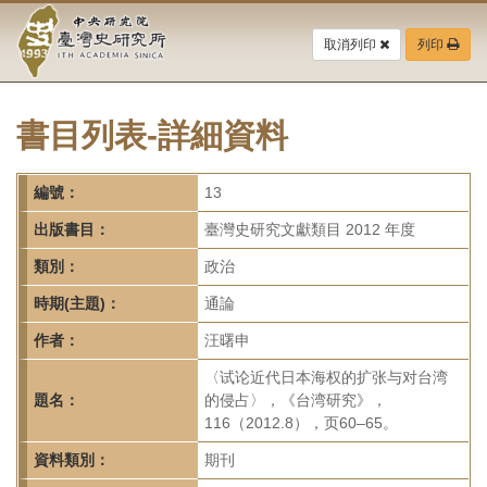
中
跳
到
取消列印
列印
央
主
要
研
內
容
書目列表-詳細資料
究
區
塊
院-
編號：
13
臺
出版書目：
臺灣史研究文獻類目 2012 年度
灣
類別：
政治
時期(主題)：
通論
史
作者：
汪曙申
研
〈试论近代日本海权的扩张与对台湾
究
題名：
的侵占〉，《台湾研究》，
116（2012.8），页60–65。
所-
資料類別：
期刊