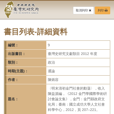
中
跳
到
取消列印
列印
央
主
要
研
內
容
書目列表-詳細資料
究
區
塊
院-
編號：
9
臺
出版書目：
臺灣史研究文獻類目 2012 年度
灣
類別：
政治
時期(主題)：
通論
史
作者：
陳炳容
研
〈明末清初金門社會的動蕩〉，收入
究
陳益源編，《2012 金門學國際學術硏
題名：
討會論文集》，金門：金門縣政府文
所-
化局；臺南：國立成功大學人文社會
科學中心，2012，頁 207–221。