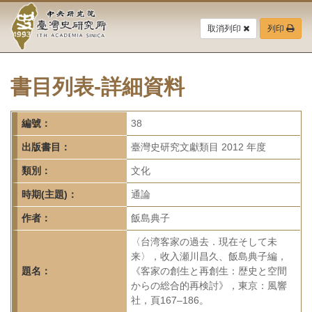
中
跳
到
取消列印
列印
央
主
要
研
內
容
書目列表-詳細資料
究
區
塊
院-
編號：
38
臺
出版書目：
臺灣史研究文獻類目 2012 年度
灣
類別：
文化
時期(主題)：
通論
史
作者：
飯島典子
研
〈台湾客家の過去．現在そして未
究
来〉，收入瀬川昌久、飯島典子編，
題名：
《客家の創生と再創生：歴史と空間
所-
からの総合的再検討》，東京：風響
社，頁167–186。