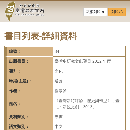
中
跳
到
取消列印
列印
央
主
要
研
內
容
書目列表-詳細資料
究
區
塊
院-
編號：
34
臺
出版書目：
臺灣史研究文獻類目 2012 年度
灣
類別：
文化
時期(主題)：
通論
史
作者：
楊宗翰
研
《臺灣新詩評論：歷史與轉型》，臺
題名：
究
北：新銳文創，2012。
所-
資料類別：
專書
語文類別：
中文