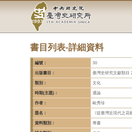
中
跳
到
央
主
要
研
內
容
究
區
塊
書目列表-詳細資料
院-
臺
編號：
30
灣
出版書目：
臺灣史研究文獻類目 2
類別：
文化
史
時期(主題)：
通論
研
作者：
歐秀珍
究
題名：
《從臺灣近現代之花藝
所-
資料類別：
專書