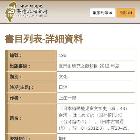
中
跳
到
取消列印
列印
央
主
要
研
內
容
書目列表-詳細資料
究
區
塊
院-
編號：
196
臺
出版書目：
臺灣史研究文獻類目 2012 年度
灣
類別：
文化
時期(主題)：
日治
史
作者：
上笙一郎
研
〈日本植民地児童文学史（稿．43）
究
台湾 = はじめての〈国外植民地〉
題名：
（台湾篇の 1）〉，《日本古書通
所-
信》，77：8（2012.8），頁28–29。
資料類別：
期刊