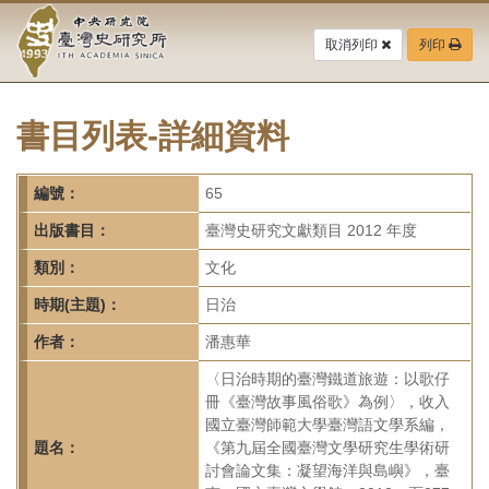
中
跳
到
取消列印
列印
央
主
要
研
內
容
書目列表-詳細資料
究
區
塊
院-
編號：
65
臺
出版書目：
臺灣史研究文獻類目 2012 年度
灣
類別：
文化
時期(主題)：
日治
史
作者：
潘惠華
研
〈日治時期的臺灣鐵道旅遊：以歌仔
究
冊《臺灣故事風俗歌》為例〉，收入
國立臺灣師範大學臺灣語文學系編，
所-
題名：
《第九屆全國臺灣文學研究生學術研
討會論文集：凝望海洋與島嶼》，臺