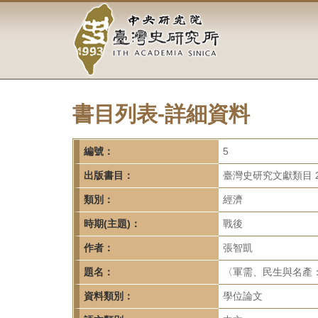
中
跳
到
央
主
要
研
內
容
究
區
塊
書目列表-詳細資料
院-
臺
編號：
5
灣
出版書目：
臺灣史研究文獻類目 2
類別：
經濟
史
時期(主題)：
戰後
研
作者：
張智凱
究
題名：
〈軍需、民生與名產
所-
資料類別：
學位論文