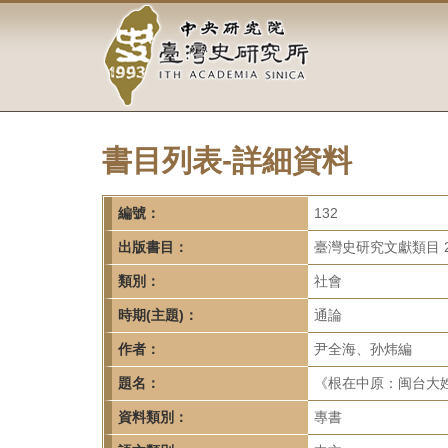
中
跳
到
央
主
要
研
內
容
究
區
塊
書目列表-詳細資料
院-
臺
編號：
132
灣
出版書目：
臺灣史研究文獻類目 2
類別：
社會
史
時期(主題)：
通論
研
作者：
尹全海、孙炜編
究
題名：
《根在中原：闽台大姓
所-
資料類別：
專書