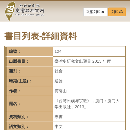
中
跳
到
取消列印
列印
央
主
要
研
內
容
書目列表-詳細資料
究
區
塊
院-
編號：
124
臺
出版書目：
臺灣史研究文獻類目 2013 年度
灣
類別：
社會
時期(主題)：
通論
史
作者：
何绵山
研
《台湾民族与宗教》，厦门：厦门大
題名：
究
学出版社，2013。
所-
資料類別：
專書
語文類別：
中文