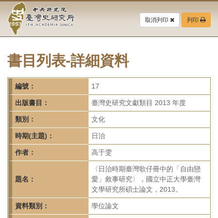
中
跳
到
取消列印
列印
央
主
要
研
內
容
書目列表-詳細資料
究
區
塊
院-
編號：
17
臺
出版書目：
臺灣史研究文獻類目 2013 年度
灣
類別：
文化
時期(主題)：
日治
史
作者：
高于雯
研
〈日治時期臺灣歌仔冊中的「自由戀
究
題名：
愛」敘事研究〉，國立中正大學臺灣
文學研究所碩士論文，2013。
所-
資料類別：
學位論文