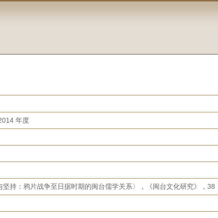
014 年度
坚持：鸦片战争至日据时期的闽台儒学关系〉，《闽台文化研究》，38（201