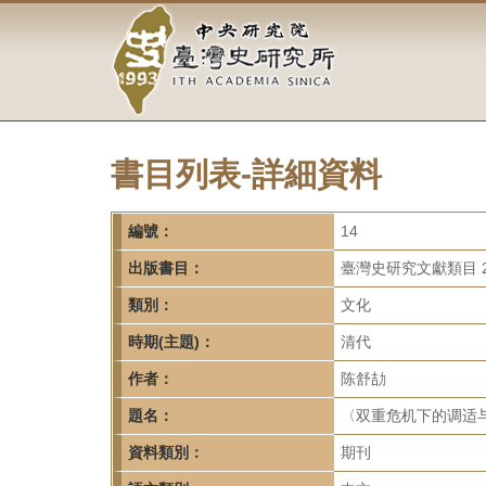
中
跳
到
央
主
要
研
內
容
究
區
塊
書目列表-詳細資料
院-
臺
編號：
14
灣
出版書目：
臺灣史研究文獻類目 2
類別：
文化
史
時期(主題)：
清代
研
作者：
陈舒劼
究
題名：
〈双重危机下的调适与
所-
資料類別：
期刊