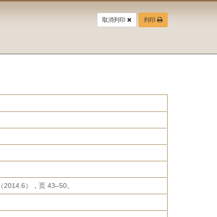
取消列印
列印
4.6），页 43–50。