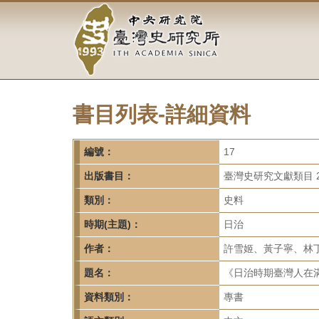
中
跳
到
央
主
要
研
內
容
究
區
塊
書目列表-詳細資料
院-
臺
編號：
17
灣
出版書目：
臺灣史研究文獻類目 2
類別：
史料
史
時期(主題)：
日治
研
作者：
許雪姬、黃子寧、林
究
題名：
《日治時期臺灣人在滿
所-
資料類別：
專書