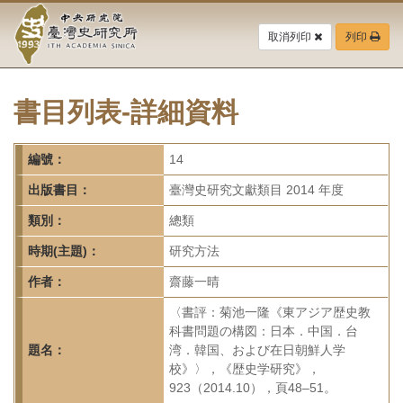
中
跳
到
取消列印
列印
央
主
要
研
內
容
書目列表-詳細資料
究
區
塊
院-
編號：
14
臺
出版書目：
臺灣史研究文獻類目 2014 年度
灣
類別：
總類
時期(主題)：
研究方法
史
作者：
齋藤一晴
研
〈書評：菊池一隆《東アジア歴史教
究
科書問題の構図：日本．中国．台
題名：
湾．韓国、および在日朝鮮人学
所-
校》〉，《歴史学研究》，
923（2014.10），頁48–51。