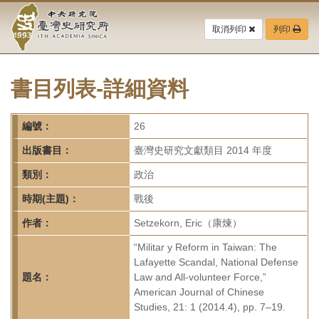
中
跳
到
取消列印
列印
央
主
要
研
內
容
書目列表-詳細資料
究
區
塊
院-
編號：
26
臺
出版書目：
臺灣史研究文獻類目 2014 年度
灣
類別：
政治
時期(主題)：
戰後
史
作者：
Setzekorn, Eric（康煉）
研
“Militar y Reform in Taiwan: The
究
Lafayette Scandal, National Defense
題名：
Law and All-volunteer Force,”
所-
American Journal of Chinese
Studies, 21: 1 (2014.4), pp. 7–19.