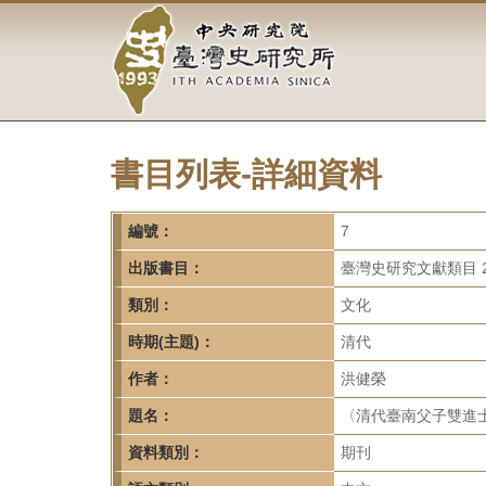
中
跳
到
央
主
要
研
內
容
究
區
塊
書目列表-詳細資料
院-
臺
編號：
7
灣
出版書目：
臺灣史研究文獻類目 2
類別：
文化
史
時期(主題)：
清代
研
作者：
洪健榮
究
題名：
〈清代臺南父子雙進士
所-
資料類別：
期刊