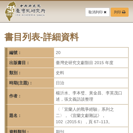
中
跳
到
取消列印
列印
央
主
要
研
內
容
書目列表-詳細資料
究
區
塊
院-
編號：
20
臺
出版書目：
臺灣史研究文獻類目 2015 年度
灣
類別：
史料
時期(主題)：
日治
史
楊沂水、李本璧、黃金昌、李英茂口
研
作者：
述，張文義訪談整理
究
〈「宜蘭人的戰爭經驗」系列之
題名：
二〉，《宜蘭文獻雜誌》，
所-
102（2015.6），頁 67–113。
資料類別：
期刊