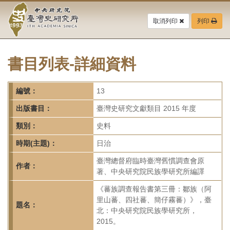
中
跳
到
取消列印
列印
央
主
要
研
內
容
書目列表-詳細資料
究
區
塊
院-
編號：
13
臺
出版書目：
臺灣史研究文獻類目 2015 年度
灣
類別：
史料
時期(主題)：
日治
史
臺灣總督府臨時臺灣舊慣調查會原
研
作者：
著、中央研究院民族學研究所編譯
究
《蕃族調查報告書第三冊：鄒族（阿
里山蕃、四社蕃、簡仔霧蕃）》，臺
所-
題名：
北：中央研究院民族學研究所，
2015。