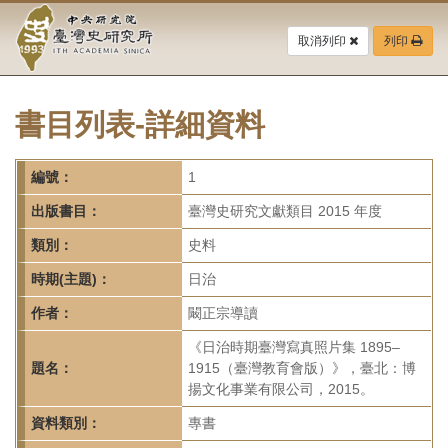
中
跳
到
取消列印
列印
央
主
要
研
內
容
書目列表-詳細資料
究
區
塊
院-
編號：
1
臺
出版書目：
臺灣史研究文獻類目 2015 年度
灣
類別：
史料
時期(主題)：
日治
史
作者：
闞正宗導讀
研
《日治時期臺灣寫真照片集 1895–
究
題名：
1915（臺灣教育會版）》，臺北：博
揚文化事業有限公司，2015。
所-
資料類別：
專書