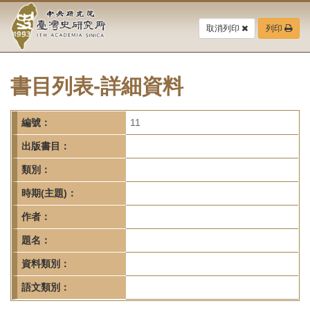
中
跳
到
取消列印
列印
央
主
要
研
內
容
書目列表-詳細資料
究
區
塊
院-
編號：
11
臺
出版書目：
灣
類別：
時期(主題)：
史
作者：
研
題名：
究
資料類別：
所-
語文類別：