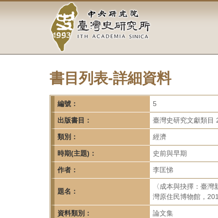
中
跳
到
央
主
要
研
內
容
究
區
塊
書目列表-詳細資料
院-
臺
編號：
5
灣
出版書目：
臺灣史研究文獻類目 2
類別：
經濟
史
時期(主題)：
史前與早期
研
作者：
李匡悌
究
〈成本與抉擇：臺灣
題名：
所-
灣原住民博物館，2016
資料類別：
論文集