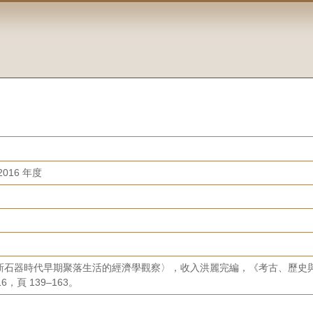
016 年度
新石器時代早期聚落生活的經濟學觀察〉，收入洪麗完編，《考古、歷史
，頁 139–163。