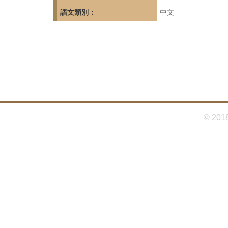
首
語文類別：
中文
頁
© 201