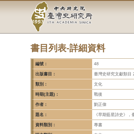
中
跳
到
央
主
要
研
內
容
究
區
塊
書目列表-詳細資料
院-
臺
編號：
48
灣
出版書目：
臺灣史研究文獻類目 2
類別：
文化
史
時期(主題)：
戰後
研
作者：
劉正偉
究
題名：
《早期藍星詩史》，臺
所-
資料類別：
專書