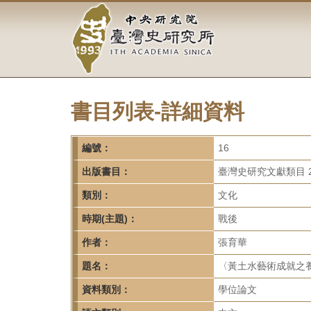
中
跳
到
央
主
要
研
內
容
究
區
塊
書目列表-詳細資料
院-
臺
編號：
16
灣
出版書目：
臺灣史研究文獻類目 2
類別：
文化
史
時期(主題)：
戰後
研
作者：
張育華
究
題名：
〈黃土水藝術成就之
所-
資料類別：
學位論文