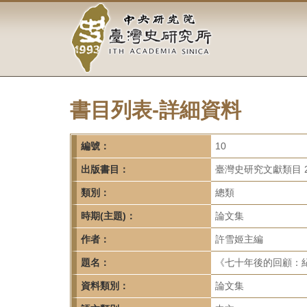
中
跳
到
央
主
要
研
內
容
究
區
塊
書目列表-詳細資料
院-
臺
編號：
10
灣
出版書目：
臺灣史研究文獻類目 2
類別：
總類
史
時期(主題)：
論文集
研
作者：
許雪姬主編
究
題名：
《七十年後的回顧：
所-
資料類別：
論文集