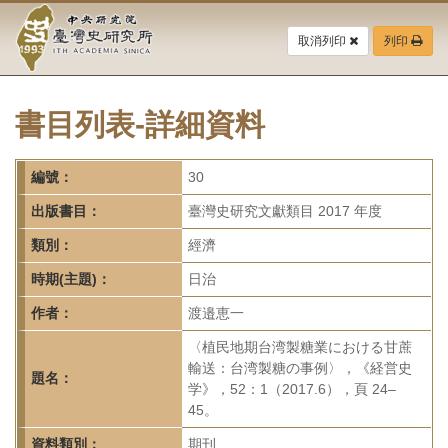
中
跳
到
取消列印
列印
央
主
要
研
內
容
書目列表-詳細資料
究
區
塊
院-
編號：
30
臺
出版書目：
臺灣史研究文獻類目 2017 年度
灣
類別：
經濟
時期(主題)：
日治
史
作者：
渡邉恵一
研
〈植民地期台湾製糖業における甘蔗
究
輸送：台湾製糖の事例〉，《経営史
題名：
学》，52：1（2017.6），頁 24–
所-
45。
資料類別：
期刊