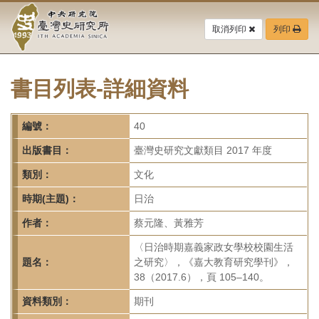
中
跳
到
取消列印
列印
央
主
要
研
內
容
書目列表-詳細資料
究
區
塊
院-
編號：
40
臺
出版書目：
臺灣史研究文獻類目 2017 年度
灣
類別：
文化
時期(主題)：
日治
史
作者：
蔡元隆、黃雅芳
研
〈日治時期嘉義家政女學校校園生活
究
題名：
之研究〉，《嘉大教育研究學刊》，
38（2017.6），頁 105–140。
所-
資料類別：
期刊