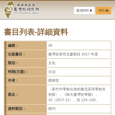
中
跳
到
取消列印
列印
央
主
要
研
內
容
書目列表-詳細資料
究
區
塊
院-
編號：
35
臺
出版書目：
臺灣史研究文獻類目 2017 年度
灣
類別：
文化
時期(主題)：
日治
史
作者：
蔡錦堂
研
〈新竹中學校出身的臺北高等學校生
究
題名：
初探〉，《師大臺灣史學報》，
10（2017.12），頁 123–150。
所-
資料類別：
期刊