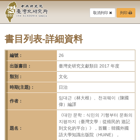
中
跳
到
取消列印
列印
央
主
要
研
內
容
書目列表-詳細資料
究
區
塊
院-
編號：
26
臺
出版書目：
臺灣史研究文獻類目 2017 年度
灣
類別：
文化
時期(主題)：
日治
史
임대근（林大根）、천궈웨이（陳國
研
作者：
偉）編譯
究
《대만 문학：식민의 기행부터 문화의
지평까지（臺灣文學：從殖民的 遊記
所-
題名：
到文化的平台）》，首爾：韓國外國
語大學知識出版院（HUiNE），