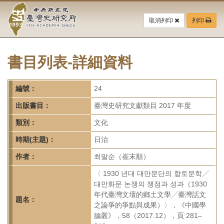
中
跳
到
取消列印
列印
央
主
要
研
內
容
書目列表-詳細資料
究
區
塊
院-
編號：
24
臺
出版書目：
臺灣史研究文獻類目 2017 年度
灣
類別：
文化
時期(主題)：
日治
史
作者：
최말순（崔末順）
研
〈 1930 년대 대만문단의 향토문학╱
究
대만화문 논쟁의 쟁점과 성과（1930
年代臺灣文壇的鄉土文學╱臺灣話文
所-
題名：
之論爭的爭點與成果）〉，《中國學
論叢》，58（2017.12），頁 281–