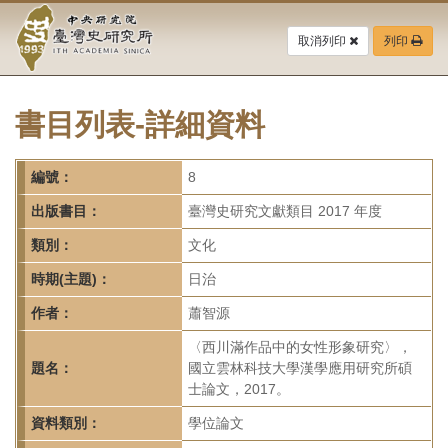
中
跳
到
取消列印
列印
央
主
要
研
內
容
書目列表-詳細資料
究
區
塊
院-
編號：
8
臺
出版書目：
臺灣史研究文獻類目 2017 年度
灣
類別：
文化
時期(主題)：
日治
史
作者：
蕭智源
研
〈西川滿作品中的女性形象研究〉，
究
題名：
國立雲林科技大學漢學應用研究所碩
士論文，2017。
所-
資料類別：
學位論文