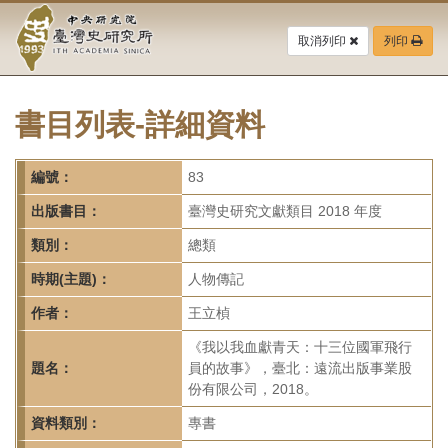
中
跳
到
取消列印
列印
央
主
要
研
內
容
書目列表-詳細資料
究
區
塊
院-
編號：
83
臺
出版書目：
臺灣史研究文獻類目 2018 年度
灣
類別：
總類
時期(主題)：
人物傳記
史
作者：
王立楨
研
《我以我血獻青天：十三位國軍飛行
究
題名：
員的故事》，臺北：遠流出版事業股
份有限公司，2018。
所-
資料類別：
專書