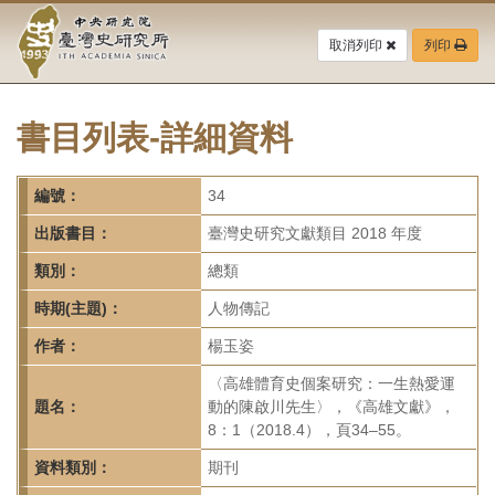
中
跳
到
取消列印
列印
央
主
要
研
內
容
書目列表-詳細資料
究
區
塊
院-
編號：
34
臺
出版書目：
臺灣史研究文獻類目 2018 年度
灣
類別：
總類
時期(主題)：
人物傳記
史
作者：
楊玉姿
研
〈高雄體育史個案研究：一生熱愛運
究
題名：
動的陳啟川先生〉，《高雄文獻》，
8：1（2018.4），頁34–55。
所-
資料類別：
期刊