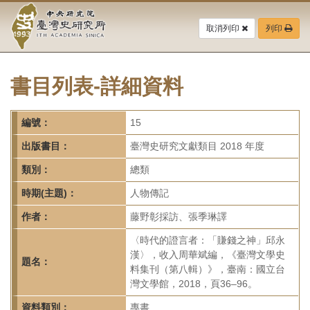
中
跳
到
取消列印
列印
央
主
要
研
內
容
書目列表-詳細資料
究
區
塊
院-
編號：
15
臺
出版書目：
臺灣史研究文獻類目 2018 年度
灣
類別：
總類
時期(主題)：
人物傳記
史
作者：
藤野彰採訪、張季琳譯
研
〈時代的證言者：「賺錢之神」邱永
究
漢〉，收入周華斌編，《臺灣文學史
題名：
料集刊（第八輯）》，臺南：國立台
所-
灣文學館，2018，頁36–96。
資料類別：
專書