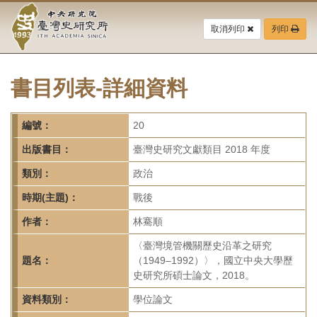
中
跳
到
取消列印
列印
央
主
要
研
內
容
書目列表-詳細資料
究
區
塊
院-
編號：
20
臺
出版書目：
臺灣史研究文獻類目 2018 年度
灣
類別：
政治
時期(主題)：
戰後
史
作者：
林騫順
研
〈臺灣境管機關歷史沿革之研究
究
題名：
（1949–1992）〉，國立中央大學歷
史研究所碩士論文，2018。
所-
資料類別：
學位論文