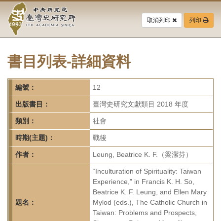
中
跳
到
取消列印
列印
央
主
要
研
內
容
書目列表-詳細資料
究
區
塊
院-
編號：
12
臺
出版書目：
臺灣史研究文獻類目 2018 年度
灣
類別：
社會
時期(主題)：
戰後
史
作者：
Leung, Beatrice K. F.（梁潔芬）
研
“Inculturation of Spirituality: Taiwan
究
Experience,” in Francis K. H. So,
Beatrice K. F. Leung, and Ellen Mary
所-
題名：
Mylod (eds.), The Catholic Church in
Taiwan: Problems and Prospects,