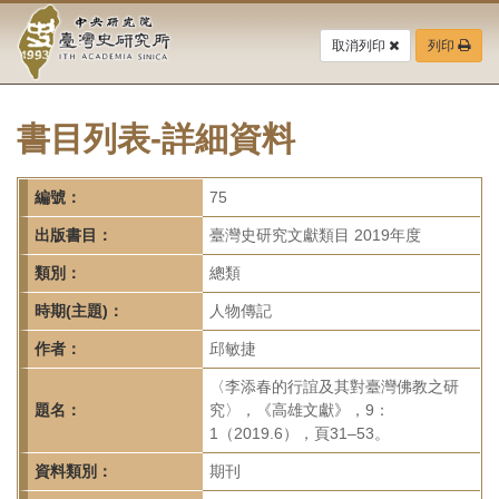
中
跳
到
取消列印
列印
央
主
要
研
內
容
書目列表-詳細資料
究
區
塊
院-
編號：
75
臺
出版書目：
臺灣史研究文獻類目 2019年度
灣
類別：
總類
時期(主題)：
人物傳記
史
作者：
邱敏捷
研
〈李添春的行誼及其對臺灣佛教之研
究
題名：
究〉，《高雄文獻》，9：
1（2019.6），頁31–53。
所-
資料類別：
期刊