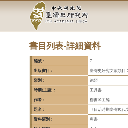
中
跳
到
央
主
要
研
內
容
究
區
塊
書目列表-詳細資料
院-
臺
編號：
7
灣
出版書目：
臺灣史研究文獻類目 2
類別：
總類
史
時期(主題)：
工具書
研
作者：
柳書琴主編
究
題名：
《日治時期臺灣現代文
所-
資料類別：
專書