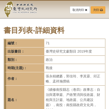
中
跳
到
取消列印
列印
央
主
要
研
內
容
書目列表-詳細資料
究
區
塊
院-
編號：
71
臺
出版書目：
臺灣史研究文獻類目 2019年度
灣
類別：
政治
時期(主題)：
戰後
史
張永楨總纂，郭佳玲、李其霖、邱正
研
作者：
略、孟祥瀚撰稿
究
《續修南投縣志（卷四）政事志：自
治與選舉篇、戶政警消與役政篇、財
所-
題名：
稅與主計篇、地政篇、公共建設
篇》，南投：南投縣政府文化局，