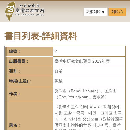
中
跳
到
取消列印
列印
央
主
要
研
內
容
書目列表-詳細資料
究
區
塊
院-
編號：
2
臺
出版書目：
臺灣史研究文獻類目 2019年度
灣
類別：
政治
時期(主題)：
戰後
史
팽의훤（Beng, I-hsuan）、조영한
研
作者：
（Cho, Young-han，曺永翰）
究
〈한국화교의 인터-아시아 정체성에
대한 고찰：중국、대만、그리고 한국
所-
에 대한 인식을 중심으로（對於韓國華
題名：
僑亞太主體性的考察：以中 國、臺灣