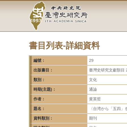
中
跳
到
央
主
要
研
內
容
究
區
塊
書目列表-詳細資料
院-
臺
編號：
29
灣
出版書目：
臺灣史研究文獻類目 2
類別：
文化
史
時期(主題)：
通論
研
作者：
黄英哲
究
題名：
〈台湾から「五四」をみ
所-
資料類別：
期刊