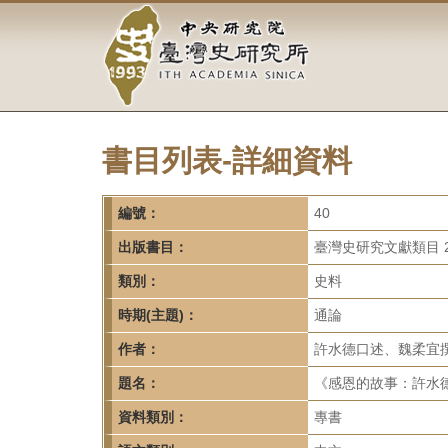
中
跳
到
央
主
要
研
內
容
究
區
塊
書目列表-詳細資料
院-
臺
編號：
40
灣
出版書目：
臺灣史研究文獻類目 2
類別：
史料
史
時期(主題)：
通論
研
作者：
許水德口述、魏柔宜
究
題名：
《感恩的故事：許水德
所-
資料類別：
專書