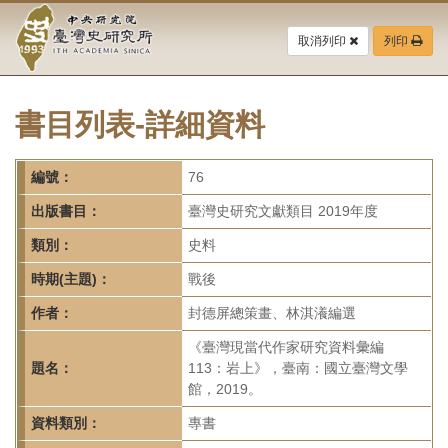
中
跳
到
取消列印
列印
央
主
要
研
內
容
書目列表-詳細資料
究
區
塊
院-
編號：
76
臺
出版書目：
臺灣史研究文獻類目 2019年度
灣
類別：
史料
時期(主題)：
戰後
史
作者：
封德屏總策畫、林淇瀁編選
研
《臺灣現當代作家研究資料彙編
究
題名：
113：岩上》，臺南：國立臺灣文學
館，2019。
所-
資料類別：
專書