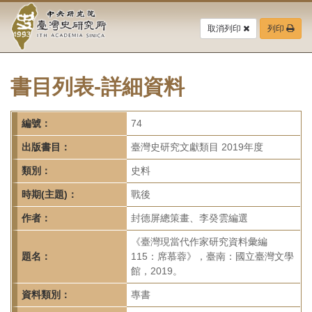
中
跳
到
取消列印
列印
央
主
要
研
內
容
書目列表-詳細資料
究
區
塊
院-
編號：
74
臺
出版書目：
臺灣史研究文獻類目 2019年度
灣
類別：
史料
時期(主題)：
戰後
史
作者：
封德屏總策畫、李癸雲編選
研
《臺灣現當代作家研究資料彙編
究
題名：
115：席慕蓉》，臺南：國立臺灣文學
館，2019。
所-
資料類別：
專書