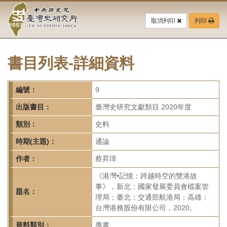
中
跳
到
取消列印
列印
央
主
要
研
內
容
書目列表-詳細資料
究
區
塊
院-
編號：
9
臺
出版書目：
臺灣史研究文獻類目 2020年度
灣
類別：
史料
時期(主題)：
通論
史
作者：
蔡昇璋
研
《港灣•記憶：跨越時空的雙港故
究
事》，新北：國家發展委員會檔案管
題名：
理局；臺北：交通部航港局；高雄：
所-
台灣港務股份有限公司，2020。
資料類別：
專書