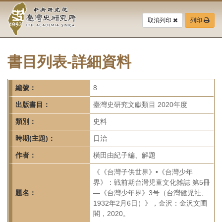
中
跳
到
取消列印
列印
央
主
要
研
內
容
書目列表-詳細資料
究
區
塊
院-
編號：
8
臺
出版書目：
臺灣史研究文獻類目 2020年度
灣
類別：
史料
時期(主題)：
日治
史
作者：
橫田由紀子編、解題
研
《《台灣子供世界》•《台灣少年
究
界》：戦前期台灣児童文化雑誌 第5冊
題名：
—《台灣少年界》3号（台灣健児社、
所-
1932年2月6日）》，金沢：金沢文圃
閣，2020。