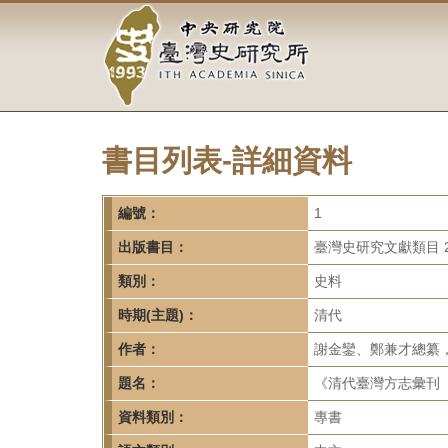
中
跳
到
央
主
要
研
內
容
究
區
塊
書目列表-詳細資料
院-
臺
編號：
1
灣
出版書目：
臺灣史研究文獻類目 2
類別：
史料
史
時期(主題)：
清代
研
作者：
謝金鑾、鄭兼才總纂
究
題名：
《清代臺灣方志彙刊
所-
資料類別：
專書