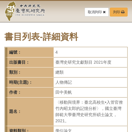
中
跳
到
取消列印
列印
央
主
要
研
內
容
書目列表-詳細資料
究
區
塊
院-
編號：
4
臺
出版書目：
臺灣史研究文獻類目 2021年度
灣
類別：
總類
時期(主題)：
人物傳記
史
作者：
田中美帆
研
〈移動與境界：臺北高校生•入管官僚
究
竹內昭太郎的記憶分析〉，國立臺灣
題名：
師範大學臺灣史研究所碩士論文，
所-
2021。
資料類別：
學位論文