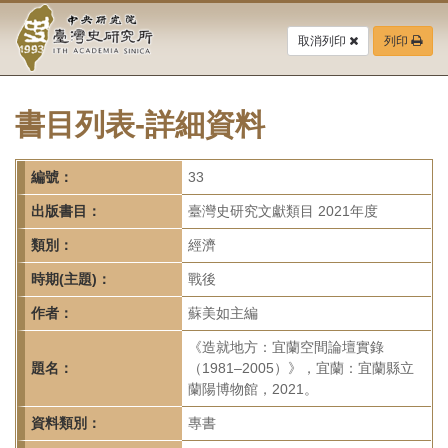
中
跳
到
取消列印
列印
央
主
要
研
內
容
書目列表-詳細資料
究
區
塊
院-
編號：
33
臺
出版書目：
臺灣史研究文獻類目 2021年度
灣
類別：
經濟
時期(主題)：
戰後
史
作者：
蘇美如主編
研
《造就地方：宜蘭空間論壇實錄
究
題名：
（1981–2005）》，宜蘭：宜蘭縣立
蘭陽博物館，2021。
所-
資料類別：
專書